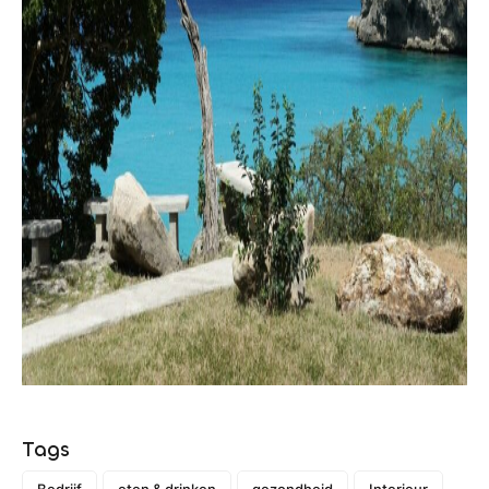
Tags
Bedrijf
eten & drinken
gezondheid
Interieur