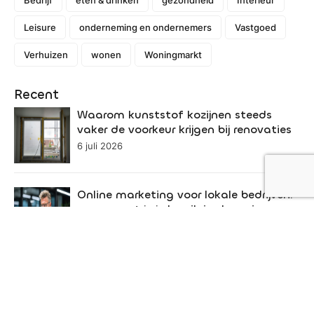
Leisure
onderneming en ondernemers
Vastgoed
Verhuizen
wonen
Woningmarkt
Recent
Waarom kunststof kozijnen steeds
vaker de voorkeur krijgen bij renovaties
6 juli 2026
Online marketing voor lokale bedrijven:
zo vergroot je je bereik in de regio
22 juni 2026
Een dierenarts speelt een onmisbare rol
in de gezondheid van uw huisdier
19 juni 2026