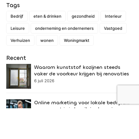
Tags
Bedrijf
eten & drinken
gezondheid
Interieur
Leisure
onderneming en ondernemers
Vastgoed
Verhuizen
wonen
Woningmarkt
Recent
Waarom kunststof kozijnen steeds
vaker de voorkeur krijgen bij renovaties
6 juli 2026
Online marketing voor lokale bedrijven:
zo vergroot je je bereik in de regio
22 juni 2026
Een dierenarts speelt een onmisbare rol