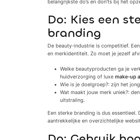
belangrijkste do’s en don’ts bij het 
Do: Kies een ste
branding
De beauty-industrie is competitief. Ee
en merkidentiteit. Zo moet je jezelf af
Welke beautyproducten ga je verko
huidverzorging of luxe
make-up a
Wie is je doelgroep?: zijn het jo
Wat maakt jouw merk uniek?: denk
uitstraling.
Een sterke branding is dus essentieel. 
aantrekkelijke en overzichtelijke websi
Do: Gebruik ho