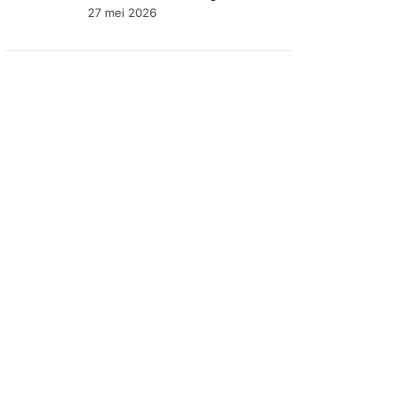
identiteit van Brabant
27 mei 2026