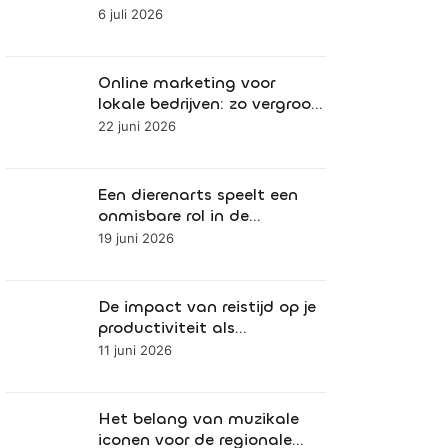
krijgen bij renovaties
6 juli 2026
Online marketing voor
lokale bedrijven: zo vergroot
je je bereik in de regio
22 juni 2026
Een dierenarts speelt een
onmisbare rol in de
gezondheid van uw huisdier
19 juni 2026
De impact van reistijd op je
productiviteit als
ondernemer
11 juni 2026
Het belang van muzikale
iconen voor de regionale