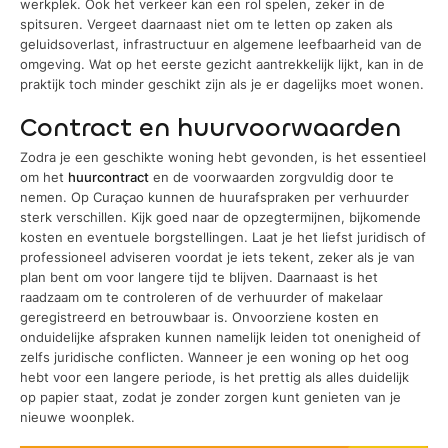
werkplek. Ook het verkeer kan een rol spelen, zeker in de
spitsuren. Vergeet daarnaast niet om te letten op zaken als
geluidsoverlast, infrastructuur en algemene leefbaarheid van de
omgeving. Wat op het eerste gezicht aantrekkelijk lijkt, kan in de
praktijk toch minder geschikt zijn als je er dagelijks moet wonen.
Contract en huurvoorwaarden
Zodra je een geschikte woning hebt gevonden, is het essentieel
om het
huurcontract
en de voorwaarden zorgvuldig door te
nemen. Op Curaçao kunnen de huurafspraken per verhuurder
sterk verschillen. Kijk goed naar de opzegtermijnen, bijkomende
kosten en eventuele borgstellingen. Laat je het liefst juridisch of
professioneel adviseren voordat je iets tekent, zeker als je van
plan bent om voor langere tijd te blijven. Daarnaast is het
raadzaam om te controleren of de verhuurder of makelaar
geregistreerd en betrouwbaar is. Onvoorziene kosten en
onduidelijke afspraken kunnen namelijk leiden tot onenigheid of
zelfs juridische conflicten. Wanneer je een woning op het oog
hebt voor een langere periode, is het prettig als alles duidelijk
op papier staat, zodat je zonder zorgen kunt genieten van je
nieuwe woonplek.