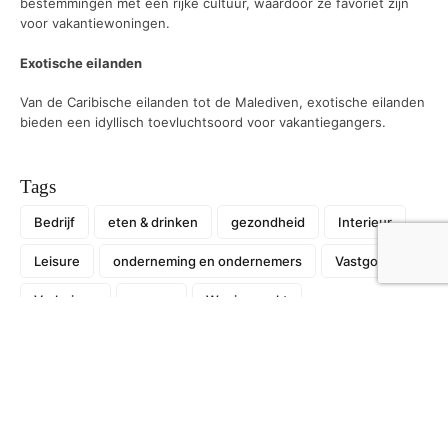
bestemmingen met een rijke cultuur, waardoor ze favoriet zijn
voor vakantiewoningen.
Exotische eilanden
Van de Caribische eilanden tot de Malediven, exotische eilanden
bieden een idyllisch toevluchtsoord voor vakantiegangers.
Tags
Bedrijf
eten & drinken
gezondheid
Interieur
Leisure
onderneming en ondernemers
Vastgoed
Verhuizen
wonen
Woningmarkt
Recent
Waarom kunststof kozijnen steeds vaker de
voorkeur krijgen bij renovaties
6 juli 2026