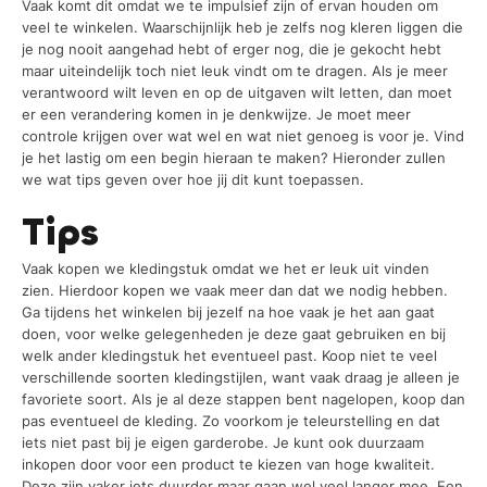
Vaak komt dit omdat we te impulsief zijn of ervan houden om
veel te winkelen. Waarschijnlijk heb je zelfs nog kleren liggen die
je nog nooit aangehad hebt of erger nog, die je gekocht hebt
maar uiteindelijk toch niet leuk vindt om te dragen. Als je meer
verantwoord wilt leven en op de uitgaven wilt letten, dan moet
er een verandering komen in je denkwijze. Je moet meer
controle krijgen over wat wel en wat niet genoeg is voor je. Vind
je het lastig om een begin hieraan te maken? Hieronder zullen
we wat tips geven over hoe jij dit kunt toepassen.
Tips
Vaak kopen we kledingstuk omdat we het er leuk uit vinden
zien. Hierdoor kopen we vaak meer dan dat we nodig hebben.
Ga tijdens het winkelen bij jezelf na hoe vaak je het aan gaat
doen, voor welke gelegenheden je deze gaat gebruiken en bij
welk ander kledingstuk het eventueel past. Koop niet te veel
verschillende soorten kledingstijlen, want vaak draag je alleen je
favoriete soort. Als je al deze stappen bent nagelopen, koop dan
pas eventueel de kleding. Zo voorkom je teleurstelling en dat
iets niet past bij je eigen garderobe. Je kunt ook duurzaam
inkopen door voor een product te kiezen van hoge kwaliteit.
Deze zijn vaker iets duurder maar gaan wel veel langer mee. Een