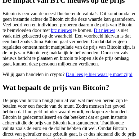
De impact van BTC nieuws op de prijs
Bitcoin is een van de meest fluctuerende valuta’s. Dit komt omdat er
geen instantie achter de Bitcoin zit die deze waarde kan garanderen.
Veel bedrijven en individuen proberen daarom de prijs van Bitcoin
te beïnvloeden door met
btc nieuws
te komen.
Dit nieuws
is niet
vaak niet gebaseerd op de waarheid. Een voorbeeld hiervan is dat
een land zoals China Bitcoin gaat verbieden. Omdat dat er geen
regulaties omtrent markt manipulatie van de prijs van Bitcoin zijn, is
de prijs van Bitcoin erg makkelijk te beïnvloeden. Door een vals
nieuws bericht te plaatsen en bitcoin te kopen als de prijs omlaag
gaat, kunnen deze personen miljoenen verdienen.
Wil jij gaan handelen in crypto?
Dan lees je hier waar je moet zijn!
Wat bepaalt de prijs van Bitcoin?
De prijs van bitcoin hangt puur af van wat mensen bereid zijn te
betalen voor een fractie van de munt. Zodra mensen het gevoel
hebben dat hun geld minder waard wordt, verkopen ze hun deel.
Bitcoin is gedecentraliseerd en dat betekent dat er geen instantie
achter zit die de prijs van Bitcoin kan garanderen. Traditionele
valuta zoals de euro en de dollar hebben dit wel. Omdat Bitcoin
direct van gebruiker naar gebruik gaat, is er dus niemand die de prijs