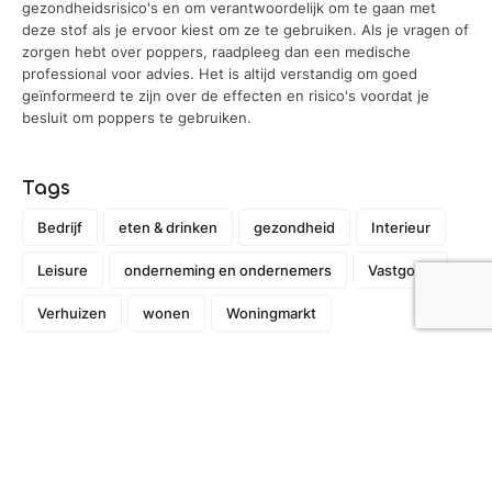
gezondheidsrisico's en om verantwoordelijk om te gaan met
deze stof als je ervoor kiest om ze te gebruiken. Als je vragen of
zorgen hebt over poppers, raadpleeg dan een medische
professional voor advies. Het is altijd verstandig om goed
geïnformeerd te zijn over de effecten en risico's voordat je
besluit om poppers te gebruiken.
Tags
Bedrijf
eten & drinken
gezondheid
Interieur
Leisure
onderneming en ondernemers
Vastgoed
Verhuizen
wonen
Woningmarkt
Recent
Waarom kunststof kozijnen steeds
vaker de voorkeur krijgen bij renovaties
6 juli 2026