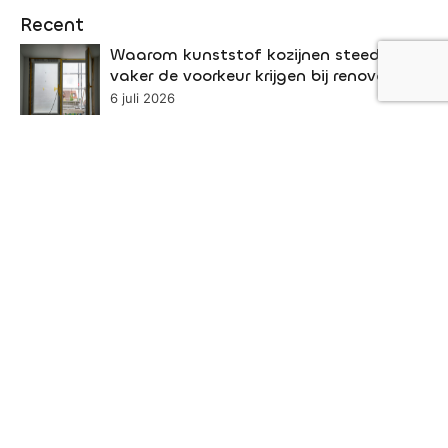
Recent
Waarom kunststof kozijnen steeds
vaker de voorkeur krijgen bij renovaties
6 juli 2026
Online marketing voor lokale bedrijven:
zo vergroot je je bereik in de regio
22 juni 2026
Een dierenarts speelt een onmisbare rol
in de gezondheid van uw huisdier
19 juni 2026
De impact van reistijd op je
productiviteit als ondernemer
11 juni 2026