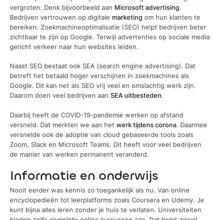
vergroten. Denk bijvoorbeeld aan
Microsoft advertising
.
Bedrijven vertrouwen op digitale
marketing
om hun klanten te
bereiken. Zoekmachineoptimalisatie (SEO) helpt bedrijven beter
zichtbaar te zijn op Google. Terwijl advertenties op sociale media
gericht verkeer naar hun websites leiden.
Naast SEO bestaat ook SEA (search engine advertising). Dat
betreft het betaald hoger verschijnen in zoekmachines als
Google. Dit kan net als SEO vrij veel en omslachtig werk zijn.
Daarom doen veel bedrijven aan
SEA uitbesteden
.
Daarbij heeft de COVID-19-pandemie werken op afstand
versneld. Dat merkten we aan het
werk tijdens corona
. Daarmee
versnelde ook de adoptie van cloud gebaseerde tools zoals
Zoom, Slack en Microsoft Teams. Dit heeft voor veel bedrijven
de manier van werken permanent veranderd.
Informatie en onderwijs
Nooit eerder was kennis zo toegankelijk als nu. Van online
encyclopedieën tot leerplatforms zoals Coursera en Udemy. Je
kunt bijna alles leren zonder je huis te verlaten. Universiteiten
bieden zelfs complete online cursussen aan. Dat helpt zowel